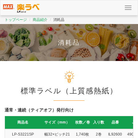
メ
ニ
ュ
トップページ
商品紹介
消耗品
ー
消耗品
標準ラベル（上質感熱紙）
通常・連続（ティアオフ）発行向け
商品名
サイズ（mm）
枚数／巻
入り数
品番
J
LP-S3221SP
幅32×ピッチ21
1,740枚
2巻
IL92600
49028